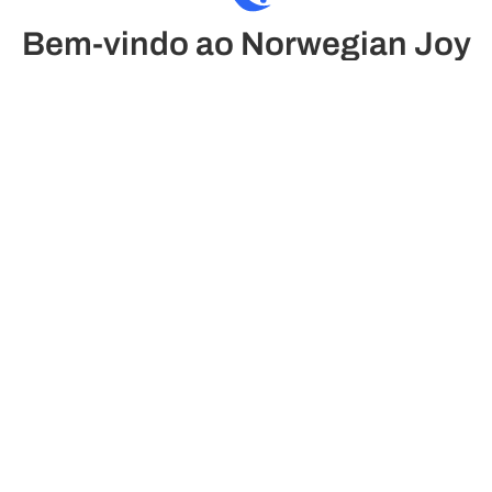
Bem-vindo ao Norwegian Joy
El Norwegian Joy oferece experiências inesquecíveis
em alto mar, com vistas espetaculares do observation
lounge y momentos únicos al aire libre, como
atardeceres mágicos en la cubierta. Todo está pensado
para que vivas un viaje que supere tus expectativas.
Ver plantas do deck
Passageiros
onstrução/Renovação