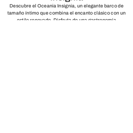
Descubre el Oceania Insignia, un elegante barco de
tamaño íntimo que combina el encanto clásico con un
estilo renovado. Disfruta de una gastronomía
excepcional, atención personalizada e itinerarios
únicos alrededor del mundo. Una travesía sofisticada te
espera a bordo del Insignia.
Ver planos del barco
nstrucción/Renovación
Pasajeros
1999/2028
670