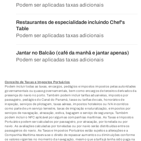
Podem ser aplicadas taxas adicionais
Restaurantes de especialidade incluindo Chef's
Table
Podem ser aplicadas taxas adicionais
Jantar no Balcão (café da manhã e jantar apenas)
Podem ser aplicadas taxas adicionais
Conceito de Taxas e Impostos Portuários
Podem incluir todas as taxas, encargos, pedágios e impostos impostos pelas autoridades
governamentais ou quase governamentais, bem como encargos de terceiros derivados da
presença do navio no porto. Também podem incluir tarifas aduaneiras, impostos por
passageiro, pedágios do Canal do Panamá, taxas ou tarifas de cais, honorários de
inspeção, serviços de pilotagem, taxas aéreas, impostos hoteleiros ou IVA incorridos
como parte de um serviço terrestre, taxas de imigração e naturalização, e impostos por
serviços de navegação, atracação, estiva, bagagem e serviço de segurança. Também
podem incluir o NFC aplicável por algumas companhias marítimas. As Taxas e Impostos
Portuários podem ser calculados por passageiro, por atracação, por tonelada ou por
navio. As avaliações calculadas por toneladas ou por navio serão distribuídas entre os
passageiros do navio. As Taxas e Impostos Portuários estão sujeitos a alterações e a
Companhia Marítima reserva-se o direito de repassar aumentos ou diminuições conforme
os valores vigentes no momento da navegação, mesmo que a tarifa já tenha sido paga na