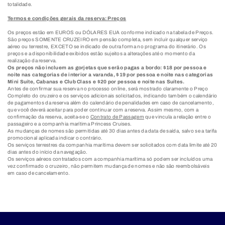
totalidade.
Termos e condições gerais da reserva: Preços
Os preços estão em EUROS ou DÓLARES EUA conforme indicado na tabela de Preços.
São preços SOMENTE CRUZEIRO em pensão completa, sem incluir qualquer serviço
aéreo ou terrestre, EXCETO se indicado de outra forma no programa do itinerário. Os
preços e a disponibilidade exibidos estão sujeitos a alterações até o momento da
realização da reserva.
Os preços não incluem as gorjetas que serão pagas a bordo: $18 por pessoa e
noite nas categorias de interior a varanda, $19 por pessoa e noite nas categorias
Mini Suíte, Cabanas e Club Class e $20 por pessoa e noite nas Suítes.
Antes de confirmar sua reserva no processo online, será mostrado claramente o Preço
Completo do cruzeiro e os serviços adicionais solicitados, indicando também o calendário
de pagamentos da reserva além do calendário de penalidades em caso de cancelamento,
que você deverá aceitar para poder continuar com a reserva. Assim mesmo, com a
confirmação da reserva, aceita-se o
Contrato de Passagem
que vincula a relação entre o
passageiro e a companhia marítima Princess Cruises.
As mudanças de nomes são permitidas até 30 dias antes da data de saída, salvo se a tarifa
promocional aplicada indicar o contrário.
Os serviços terrestres da companhia marítima devem ser solicitados com data limite até 20
dias antes do início da navegação.
Os serviços aéreos contratados com a companhia marítima só podem ser incluídos uma
vez confirmado o cruzeiro, não permitem mudança de nomes e não são reembolsáveis
em caso de cancelamento.