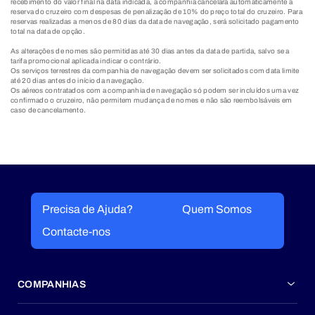
recebimento do valor final na data indicada, a companhia cancelará automaticamente a
reserva do cruzeiro com despesas de penalização de 10% do preço total do cruzeiro. Para
reservas realizadas a menos de 80 dias da data de navegação, será solicitado pagamento
total na data de opção.
As alterações de nomes são permitidas até 30 dias antes da data de partida, salvo se a
tarifa promocional aplicada indicar o contrário.
Os serviços terrestres da companhia de navegação devem ser solicitados com data limite
até 20 dias antes do início da navegação.
Os aéreos contratados com a companhia de navegação só podem ser incluídos uma vez
confirmado o cruzeiro, não permitem mudança de nomes e não são reembolsáveis em
caso de cancelamento.​
Precisa de Ajuda?
Quem Somos
Contacte-nos
COMPANHIAS