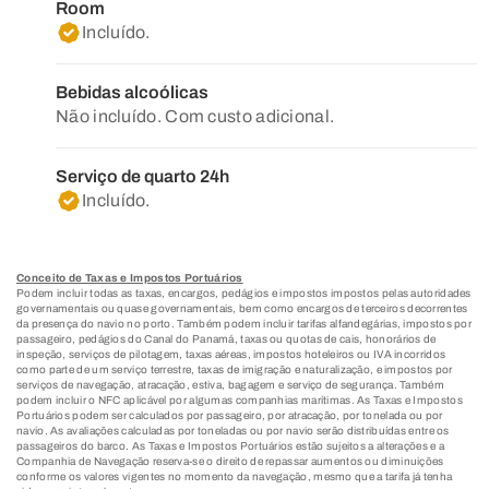
Room
Incluído.
Bebidas alcoólicas
Não incluído. Com custo adicional.
Serviço de quarto 24h
Incluído.
Conceito de Taxas e Impostos Portuários
Podem incluir todas as taxas, encargos, pedágios e impostos impostos pelas autoridades
governamentais ou quase governamentais, bem como encargos de terceiros decorrentes
da presença do navio no porto. Também podem incluir tarifas alfandegárias, impostos por
passageiro, pedágios do Canal do Panamá, taxas ou quotas de cais, honorários de
inspeção, serviços de pilotagem, taxas aéreas, impostos hoteleiros ou IVA incorridos
como parte de um serviço terrestre, taxas de imigração e naturalização, e impostos por
serviços de navegação, atracação, estiva, bagagem e serviço de segurança. Também
podem incluir o NFC aplicável por algumas companhias marítimas. As Taxas e Impostos
Portuários podem ser calculados por passageiro, por atracação, por tonelada ou por
navio. As avaliações calculadas por toneladas ou por navio serão distribuídas entre os
passageiros do barco. As Taxas e Impostos Portuários estão sujeitos a alterações e a
Companhia de Navegação reserva-se o direito de repassar aumentos ou diminuições
conforme os valores vigentes no momento da navegação, mesmo que a tarifa já tenha