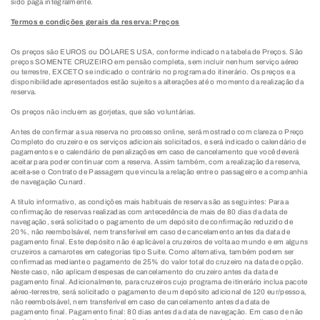
sido paga integralmente.
Termos e condições gerais da reserva: Preços
Os preços são EUROS ou DÓLARES USA, conforme indicado na tabela de Preços. São
preços SOMENTE CRUZEIRO em pensão completa, sem incluir nenhum serviço aéreo
ou terrestre, EXCETO se indicado o contrário no programa do itinerário. Os preços e a
disponibilidade apresentados estão sujeitos a alterações até o momento da realização da
reserva.
Os preços não incluem as gorjetas, que são voluntárias.
Antes de confirmar a sua reserva no processo online, será mostrado com clareza o Preço
Completo do cruzeiro e os serviços adicionais solicitados, e será indicado o calendário de
pagamentos e o calendário de penalizações em caso de cancelamento que você deverá
aceitar para poder continuar com a reserva. Assim também, com a realização da reserva,
aceita-se o Contrato de Passagem que vincula a relação entre o passageiro e a companhia
de navegação Cunard.
A título informativo, as condições mais habituais de reserva são as seguintes: Para a
confirmação de reservas realizadas com antecedência de mais de 80 dias da data de
navegação, será solicitado o pagamento de um depósito de confirmação reduzido de
20%, não reembolsável, nem transferível em caso de cancelamento antes da data de
pagamento final. Este depósito não é aplicável a cruzeiros de volta ao mundo e em alguns
cruzeiros a camarotes em categorias tipo Suíte. Como alternativa, também podem ser
confirmadas mediante o pagamento de 25% do valor total do cruzeiro na data de opção.
Neste caso, não aplicam despesas de cancelamento do cruzeiro antes da data de
pagamento final. Adicionalmente, para cruzeiros cujo programa de itinerário inclua pacote
aéreo-terrestre, será solicitado o pagamento de um depósito adicional de 120 eur/pessoa,
não reembolsável, nem transferível em caso de cancelamento antes da data de
pagamento final. Pagamento final: 80 dias antes da data de navegação. Em caso de não