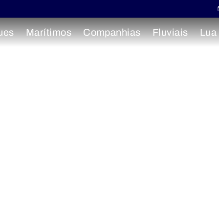
ues
Marítimos
Companhias
Fluviais
Lua