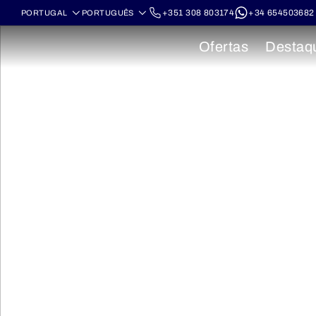
+351 308 803174
+34 654503682
Ofertas
Destaq