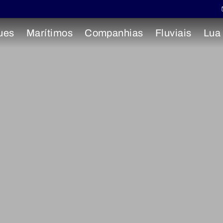
ues
Marítimos
Companhias
Fluviais
Lua