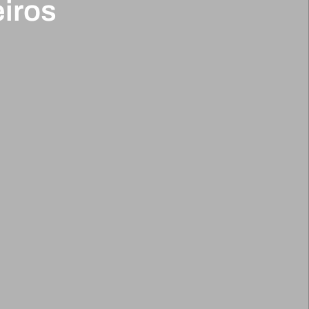
iros
€