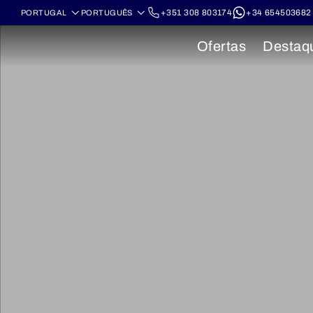
+351 308 803174
+34 654503682
Ofertas
Destaq