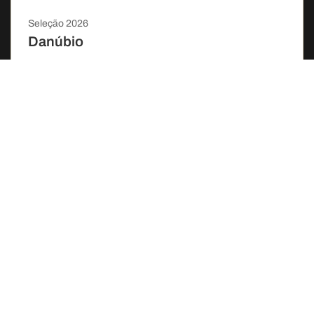
Seleção 2026
Danúbio
Cruzeiros de 5 dias
Ida e volta de Viena
A bordo do MS Vivaldi
desde 748€