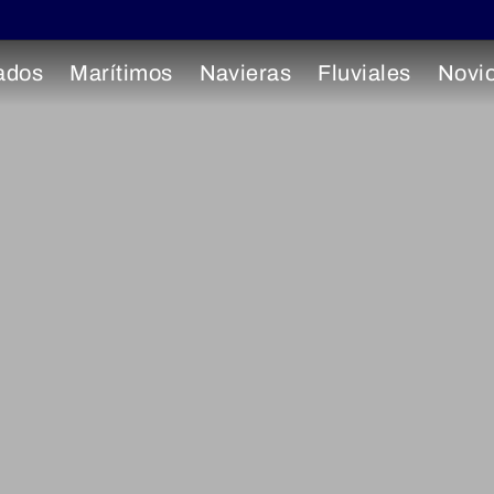
ados
Marítimos
Navieras
Fluviales
Novi