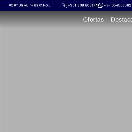
+351 308 803174
+34 654503682
Ofertas
Destac