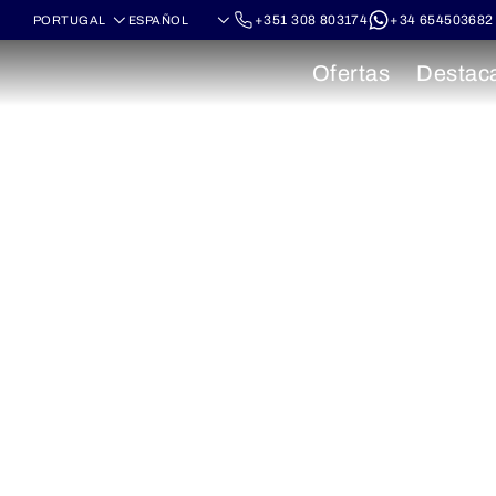
+351 308 803174
+34 654503682
Ofertas
Destac
Cruceros por