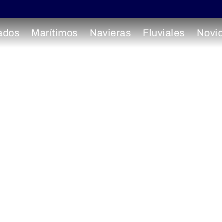
ados
Marítimos
Navieras
Fluviales
Novi
 el Rin