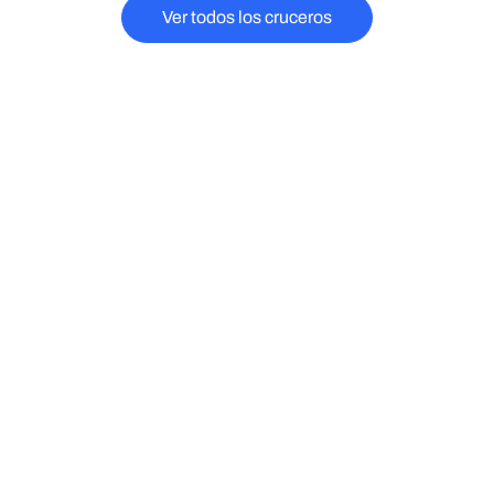
Ver todos los cruceros
¿Por qué elegir un crucero
fluvial?
Más
Vistas
comodidad
panorámicas
Deshaz y haz tu
Disfruta de paisajes
maleta una sola vez.
cambiantes desde la
Tu "hotel" flota
cubierta de tu barco o