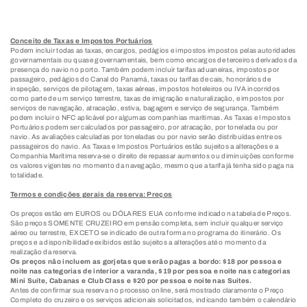
Conceito de Taxas e Impostos Portuários
Podem incluir todas as taxas, encargos, pedágios e impostos impostos pelas autoridades
governamentais ou quase governamentais, bem como encargos de terceiros derivados da
presença do navio no porto. Também podem incluir tarifas aduaneiras, impostos por
passageiro, pedágios do Canal do Panamá, taxas ou tarifas de cais, honorários de
inspeção, serviços de pilotagem, taxas aéreas, impostos hoteleiros ou IVA incorridos
como parte de um serviço terrestre, taxas de imigração e naturalização, e impostos por
serviços de navegação, atracação, estiva, bagagem e serviço de segurança. Também
podem incluir o NFC aplicável por algumas companhias marítimas. As Taxas e Impostos
Portuários podem ser calculados por passageiro, por atracação, por tonelada ou por
navio. As avaliações calculadas por toneladas ou por navio serão distribuídas entre os
passageiros do navio. As Taxas e Impostos Portuários estão sujeitos a alterações e a
Companhia Marítima reserva-se o direito de repassar aumentos ou diminuições conforme
os valores vigentes no momento da navegação, mesmo que a tarifa já tenha sido paga na
totalidade.
Termos e condições gerais da reserva: Preços
Os preços estão em EUROS ou DÓLARES EUA conforme indicado na tabela de Preços.
São preços SOMENTE CRUZEIRO em pensão completa, sem incluir qualquer serviço
aéreo ou terrestre, EXCETO se indicado de outra forma no programa do itinerário. Os
preços e a disponibilidade exibidos estão sujeitos a alterações até o momento da
realização da reserva.
Os preços não incluem as gorjetas que serão pagas a bordo: $18 por pessoa e
noite nas categorias de interior a varanda, $19 por pessoa e noite nas categorias
Mini Suíte, Cabanas e Club Class e $20 por pessoa e noite nas Suítes.
Antes de confirmar sua reserva no processo online, será mostrado claramente o Preço
Completo do cruzeiro e os serviços adicionais solicitados, indicando também o calendário