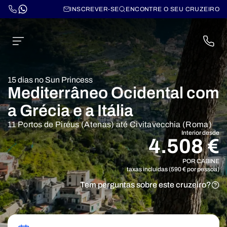
INSCREVER-SE
ENCONTRE O SEU CRUZEIRO
15 dias no Sun Princess
Mediterrâneo Ocidental com
a Grécia e a Itália
11 Portos de Piréus (Atenas) até Civitavecchia (Roma)
Interior desde
4.508 €
POR CABINE
taxas incluidas (590 € por pessoa)
Tem perguntas sobre este cruzeiro?