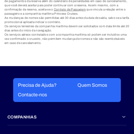
de pagamentos da reserva além do calendário de penalidades em caso de cancelamento,
que você deverá aceitar para poder continuar com a reserva. Assim mesmo, com a
confirmação da reserva, aceita-se o
Contrato de Passagem
que vincula a relação entre o
passageiro e a companhia marítima Princess Cruises.
As mudanças de nomes são permitidas até 30 dias antes da data de saída, salvo se a tarifa
promocional aplicada indicar o contrário.
Os serviços terrestres da companhia marítima devem ser solicitados com data limite até 20
dias antes do início da navegação.
Os serviços aéreos contratados com a companhia marítima só podem ser incluídos uma
vez confirmado o cruzeiro, não permitem mudança de nomes e não são reembolsáveis
em caso de cancelamento.
Precisa de Ajuda?
Quem Somos
Contacte-nos
COMPANHIAS