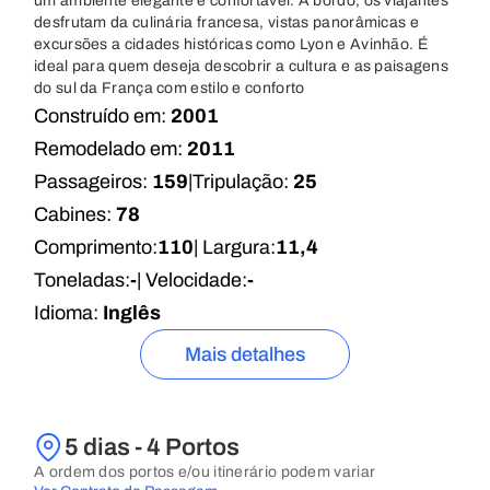
um ambiente elegante e confortável. A bordo, os viajantes
desfrutam da culinária francesa, vistas panorâmicas e
excursões a cidades históricas como Lyon e Avinhão. É
ideal para quem deseja descobrir a cultura e as paisagens
do sul da França com estilo e conforto
Construído em:
2001
Remodelado em:
2011
Passageiros:
159
|
Tripulação:
25
Cabines:
78
Comprimento:
110
| Largura:
11,4
Toneladas:
-
| Velocidade:
-
Idioma:
Inglês
Mais detalhes
5 dias - 4 Portos
A ordem dos portos e/ou itinerário podem variar