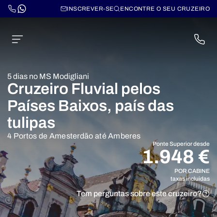
INSCREVER-SE
ENCONTRE O SEU CRUZEIRO
5 dias no MS Modigliani
Cruzeiro Fluvial pelos
Países Baixos, país das
tulipas
4 Portos de Amesterdão até Amberes
Ponte Superior desde
1.948 €
POR CABINE
taxas incluidas
Tem perguntas sobre este cruzeiro?