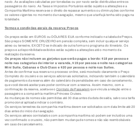
navio. As avaliações calculadas por toneladas ou por navio serão distribuídas entre os
passageiros do navio. As Taxas e Impostos Portuários estão sujeitos a alterações e a
Companhia Marítima reserva-se o direito de repassar aumentos ou diminuições conforme
os valores vigentes no momento da navegação, mesmo que a tarifa já tenha sido paga na
totalidade.
Termos e condições gerais da reserva: Preços
Os preços estão em EUROS ou DÓLARES EUA conforme indicado na tabela de Preços.
São preços SOMENTE CRUZEIRO em pensão completa, sem incluir qualquer serviço
aéreo ou terrestre, EXCETO se indicado de outra forma no programa do itinerário. Os
preços e a disponibilidade exibidos estão sujeitos a alterações até o momento da
realização da reserva.
Os preços não incluem as gorjetas que serão pagas a bordo: $18 por pessoa e
noite nas categorias de interior a varanda, $19 por pessoa e noite nas categorias
Mini Suíte, Cabanas e Club Class e $20 por pessoa e noite nas Suítes.
Antes de confirmar sua reserva no processo online, será mostrado claramente o Preço
Completo do cruzeiro e os serviços adicionais solicitados, indicando também o calendário
de pagamentos da reserva além do calendário de penalidades em caso de cancelamento,
que você deverá aceitar para poder continuar com a reserva. Assim mesmo, com a
confirmação da reserva, aceita-se o
Contrato de Passagem
que vincula a relação entre o
passageiro e a companhia marítima Princess Cruises.
As mudanças de nomes são permitidas até 30 dias antes da data de saída, salvo se a tarifa
promocional aplicada indicar o contrário.
Os serviços terrestres da companhia marítima devem ser solicitados com data limite até 20
dias antes do início da navegação.
Os serviços aéreos contratados com a companhia marítima só podem ser incluídos uma
vez confirmado o cruzeiro, não permitem mudança de nomes e não são reembolsáveis
em caso de cancelamento.