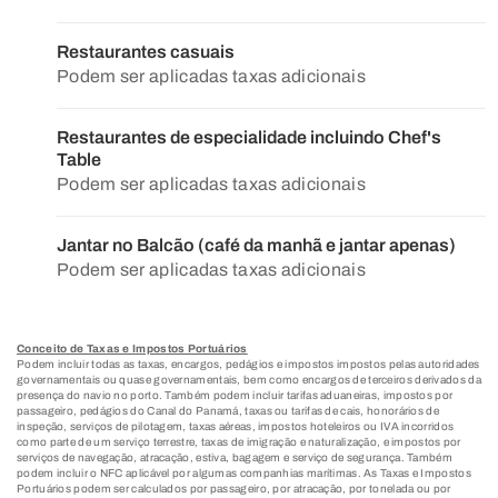
Restaurantes casuais
Podem ser aplicadas taxas adicionais
Restaurantes de especialidade incluindo Chef's
Table
Podem ser aplicadas taxas adicionais
Jantar no Balcão (café da manhã e jantar apenas)
Podem ser aplicadas taxas adicionais
Conceito de Taxas e Impostos Portuários
Podem incluir todas as taxas, encargos, pedágios e impostos impostos pelas autoridades
governamentais ou quase governamentais, bem como encargos de terceiros derivados da
presença do navio no porto. Também podem incluir tarifas aduaneiras, impostos por
passageiro, pedágios do Canal do Panamá, taxas ou tarifas de cais, honorários de
inspeção, serviços de pilotagem, taxas aéreas, impostos hoteleiros ou IVA incorridos
como parte de um serviço terrestre, taxas de imigração e naturalização, e impostos por
serviços de navegação, atracação, estiva, bagagem e serviço de segurança. Também
podem incluir o NFC aplicável por algumas companhias marítimas. As Taxas e Impostos
Portuários podem ser calculados por passageiro, por atracação, por tonelada ou por