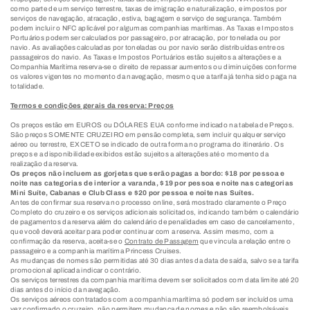
como parte de um serviço terrestre, taxas de imigração e naturalização, e impostos por
serviços de navegação, atracação, estiva, bagagem e serviço de segurança. Também
podem incluir o NFC aplicável por algumas companhias marítimas. As Taxas e Impostos
Portuários podem ser calculados por passageiro, por atracação, por tonelada ou por
navio. As avaliações calculadas por toneladas ou por navio serão distribuídas entre os
passageiros do navio. As Taxas e Impostos Portuários estão sujeitos a alterações e a
Companhia Marítima reserva-se o direito de repassar aumentos ou diminuições conforme
os valores vigentes no momento da navegação, mesmo que a tarifa já tenha sido paga na
totalidade.
Termos e condições gerais da reserva: Preços
Os preços estão em EUROS ou DÓLARES EUA conforme indicado na tabela de Preços.
São preços SOMENTE CRUZEIRO em pensão completa, sem incluir qualquer serviço
aéreo ou terrestre, EXCETO se indicado de outra forma no programa do itinerário. Os
preços e a disponibilidade exibidos estão sujeitos a alterações até o momento da
realização da reserva.
Os preços não incluem as gorjetas que serão pagas a bordo: $18 por pessoa e
noite nas categorias de interior a varanda, $19 por pessoa e noite nas categorias
Mini Suíte, Cabanas e Club Class e $20 por pessoa e noite nas Suítes.
Antes de confirmar sua reserva no processo online, será mostrado claramente o Preço
Completo do cruzeiro e os serviços adicionais solicitados, indicando também o calendário
de pagamentos da reserva além do calendário de penalidades em caso de cancelamento,
que você deverá aceitar para poder continuar com a reserva. Assim mesmo, com a
confirmação da reserva, aceita-se o
Contrato de Passagem
que vincula a relação entre o
passageiro e a companhia marítima Princess Cruises.
As mudanças de nomes são permitidas até 30 dias antes da data de saída, salvo se a tarifa
promocional aplicada indicar o contrário.
Os serviços terrestres da companhia marítima devem ser solicitados com data limite até 20
dias antes do início da navegação.
Os serviços aéreos contratados com a companhia marítima só podem ser incluídos uma
vez confirmado o cruzeiro, não permitem mudança de nomes e não são reembolsáveis