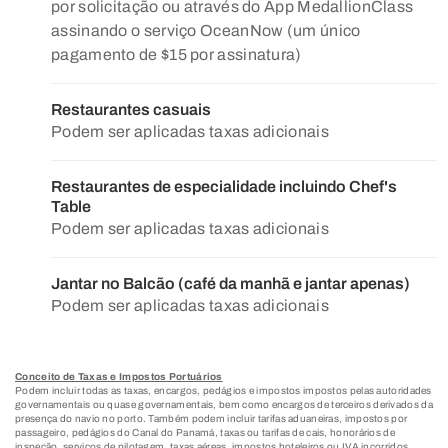
por solicitação ou através do App MedallionClass
assinando o serviço OceanNow (um único
pagamento de $15 por assinatura)
Restaurantes casuais
Podem ser aplicadas taxas adicionais
Restaurantes de especialidade incluindo Chef's
Table
Podem ser aplicadas taxas adicionais
Jantar no Balcão (café da manhã e jantar apenas)
Podem ser aplicadas taxas adicionais
Conceito de Taxas e Impostos Portuários
Podem incluir todas as taxas, encargos, pedágios e impostos impostos pelas autoridades
governamentais ou quase governamentais, bem como encargos de terceiros derivados da
presença do navio no porto. Também podem incluir tarifas aduaneiras, impostos por
passageiro, pedágios do Canal do Panamá, taxas ou tarifas de cais, honorários de
inspeção, serviços de pilotagem, taxas aéreas, impostos hoteleiros ou IVA incorridos