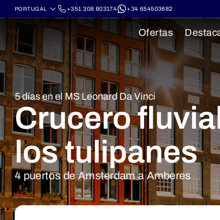
+351 308 803174
+34 654503682
Ofertas
Destac
5 días en el MS Leonard Da Vinci
Crucero fluvia
los tulipanes
4 puertos de Amsterdam a Amberes