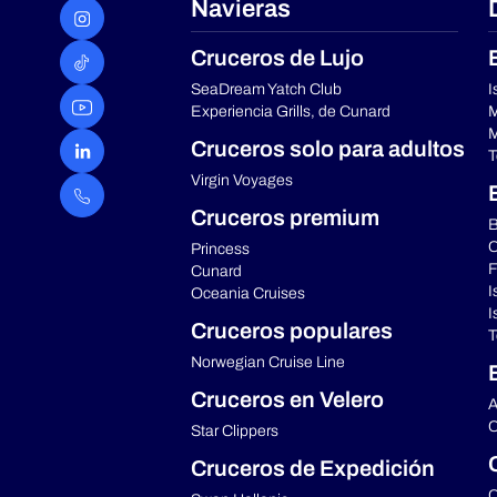
Navieras
Cruceros de Lujo
SeaDream Yatch Club
I
Experiencia Grills, de Cunard
M
M
Cruceros solo para adultos
T
Virgin Voyages
Cruceros premium
B
C
Princess
F
Cunard
I
Oceania Cruises
I
Cruceros populares
T
Norwegian Cruise Line
Cruceros en Velero
A
C
Star Clippers
Cruceros de Expedición
C