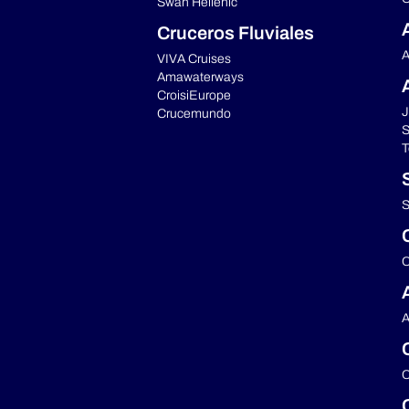
Swan Hellenic
Cruceros Fluviales
A
VIVA Cruises
Amawaterways
CroisiEurope
J
Crucemundo
S
T
S
C
A
C