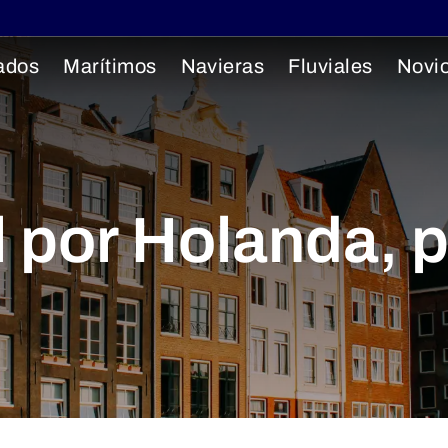
ados
Marítimos
Navieras
Fluviales
Novi
l por Holanda, 