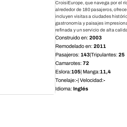
CroisiEurope, que navega por el r
alrededor de 180 pasajeros, ofrece
incluyen visitas a ciudades histór
gastronomía y paisajes impresionan
refinada y un servicio de alta calid
Construido en:
2003
Remodelado en:
2011
Pasajeros:
143
|
Tripulantes:
25
Camarotes:
72
Eslora:
105
| Manga:
11,4
Tonelaje:
-
| Velocidad:
-
Idioma:
Inglés