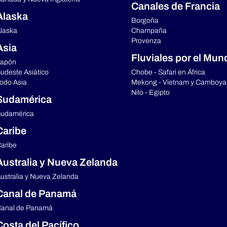
Canales de Francia
Alaska
Borgoña
laska
Champaña
Provenza
Asia
Fluviales por el Mun
apón
udeste Asiático
Chobe - Safari en África
odo Asia
Mekong - Vietnam y Camboya
Nilo - Egipto
Sudamérica
udamérica
Caribe
aribe
Australia y Nueva Zelanda
ustralia y Nueva Zelanda
Canal de Panamá
anal de Panamá
Costa del Pacífico