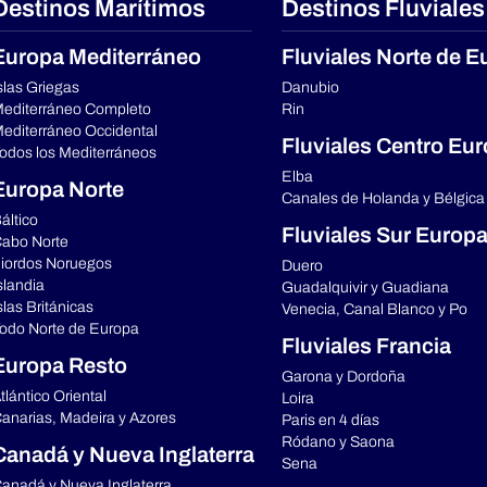
Destinos Marítimos
Destinos Fluviales
Europa Mediterráneo
Fluviales Norte de E
slas Griegas
Danubio
editerráneo Completo
Rin
editerráneo Occidental
Fluviales Centro Eu
odos los Mediterráneos
Elba
Europa Norte
Canales de Holanda y Bélgica
áltico
Fluviales Sur Europ
abo Norte
iordos Noruegos
Duero
slandia
Guadalquivir y Guadiana
slas Británicas
Venecia, Canal Blanco y Po
odo Norte de Europa
Fluviales Francia
Europa Resto
Garona y Dordoña
tlántico Oriental
Loira
anarias, Madeira y Azores
Paris en 4 días
Ródano y Saona
Canadá y Nueva Inglaterra
Sena
anadá y Nueva Inglaterra