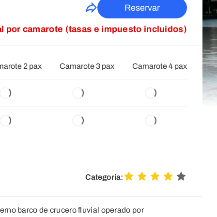
Reservar
al por camarote (tasas e impuesto incluidos)
arote 2 pax
Camarote 3 pax
Camarote 4 pax
Categoría:
rno barco de crucero fluvial operado por