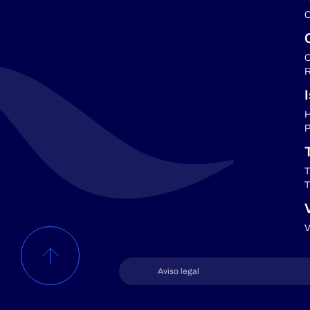
C
C
R
H
P
T
T
V
Aviso legal