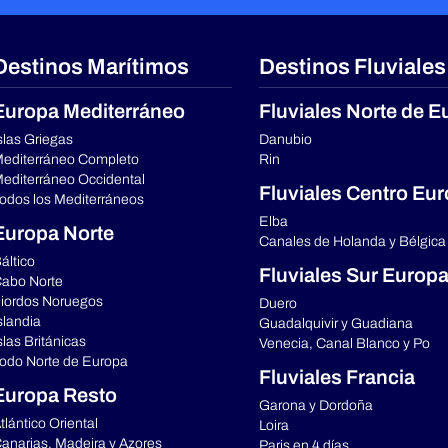
Destinos Marítimos
Destinos Fluviales
Europa Mediterráneo
Fluviales Norte de E
slas Griegas
Danubio
editerráneo Completo
Rin
editerráneo Occidental
Fluviales Centro Eu
odos los Mediterráneos
Elba
Europa Norte
Canales de Holanda y Bélgica
áltico
Fluviales Sur Europ
abo Norte
iordos Noruegos
Duero
slandia
Guadalquivir y Guadiana
slas Británicas
Venecia, Canal Blanco y Po
odo Norte de Europa
Fluviales Francia
Europa Resto
Garona y Dordoña
tlántico Oriental
Loira
anarias, Madeira y Azores
Paris en 4 días