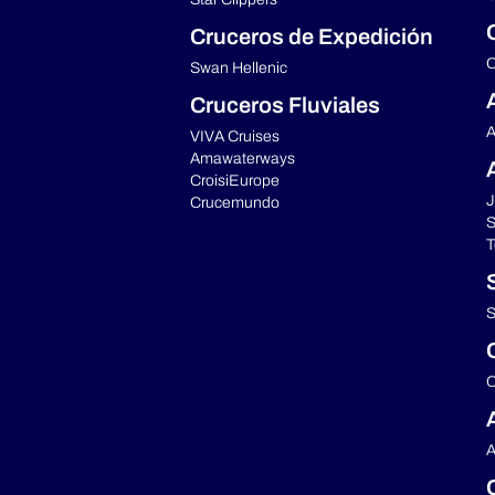
Cruceros de Expedición
C
Swan Hellenic
Cruceros Fluviales
A
VIVA Cruises
Amawaterways
CroisiEurope
J
Crucemundo
S
T
S
C
A