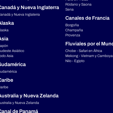
Ródano y Saona
Canadá y Nueva Inglaterra
Sena
anadá y Nueva Inglaterra
Canales de Francia
Alaska
Borgoña
laska
Champaña
Provenza
Asia
Fluviales por el Mun
apón
udeste Asiático
Chobe - Safari en África
odo Asia
Mekong - Vietnam y Camboya
Nilo - Egipto
Sudamérica
udamérica
Caribe
aribe
Australia y Nueva Zelanda
ustralia y Nueva Zelanda
Canal de Panamá