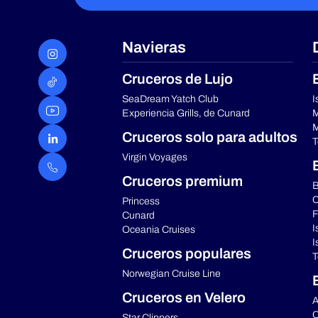
Navieras
Cruceros de Lujo
SeaDream Yatch Club
I
Experiencia Grills, de Cunard
M
M
Cruceros solo para adultos
T
Virgin Voyages
Cruceros premium
B
C
Princess
F
Cunard
I
Oceania Cruises
I
Cruceros populares
T
Norwegian Cruise Line
Cruceros en Velero
A
C
Star Clippers