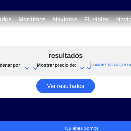
ados
Marítimos
Navieras
Fluviales
Novi
resultados
denar por:
Mostrar precio de:
COMPARTIR BÚSQUED
Ver resultados
Quiénes Somos