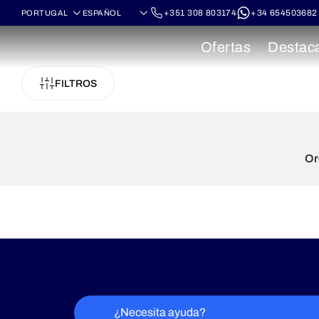
+351 308 803174
+34 654503682
Ofertas
Destac
FILTROS
Or
¿Necesita ayuda?