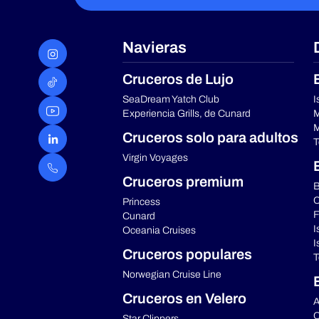
Navieras
Cruceros de Lujo
SeaDream Yatch Club
I
Experiencia Grills, de Cunard
M
M
Cruceros solo para adultos
T
Virgin Voyages
Cruceros premium
B
C
Princess
F
Cunard
I
Oceania Cruises
I
Cruceros populares
T
Norwegian Cruise Line
Cruceros en Velero
A
C
Star Clippers