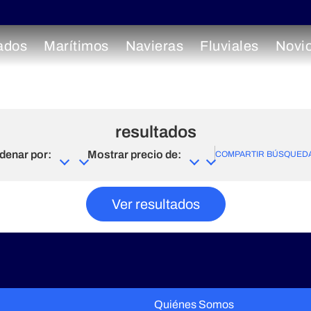
ados
Marítimos
Navieras
Fluviales
Novi
resultados
denar por:
Mostrar precio de:
COMPARTIR BÚSQUED
Ver resultados
Quiénes Somos