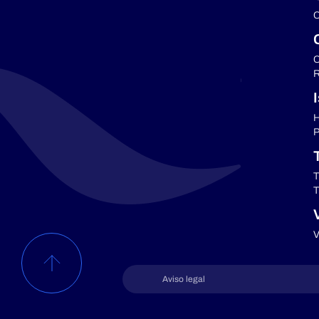
C
C
R
H
P
T
T
V
Aviso legal