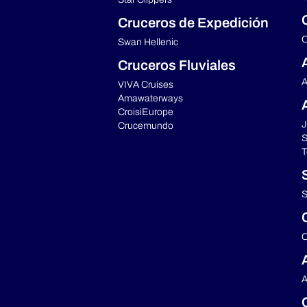
Cruceros de Expedición
C
Swan Hellenic
Cruceros Fluviales
A
VIVA Cruises
Amawaterways
CroisiEurope
J
Crucemundo
S
T
S
C
A