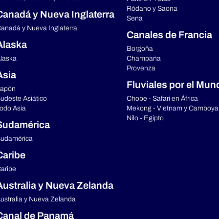
Ródano y Saona
Canadá y Nueva Inglaterra
Sena
anadá y Nueva Inglaterra
Canales de Francia
Alaska
Borgoña
laska
Champaña
Provenza
Asia
Fluviales por el Mun
apón
udeste Asiático
Chobe - Safari en África
odo Asia
Mekong - Vietnam y Camboya
Nilo - Egipto
Sudamérica
udamérica
Caribe
aribe
Australia y Nueva Zelanda
ustralia y Nueva Zelanda
Canal de Panamá