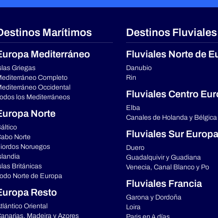
Destinos Marítimos
Destinos Fluviales
Europa Mediterráneo
Fluviales Norte de E
slas Griegas
Danubio
editerráneo Completo
Rin
editerráneo Occidental
Fluviales Centro Eu
odos los Mediterráneos
Elba
Europa Norte
Canales de Holanda y Bélgica
áltico
Fluviales Sur Europ
abo Norte
iordos Noruegos
Duero
slandia
Guadalquivir y Guadiana
slas Británicas
Venecia, Canal Blanco y Po
odo Norte de Europa
Fluviales Francia
Europa Resto
Garona y Dordoña
tlántico Oriental
Loira
anarias, Madeira y Azores
Paris en 4 días