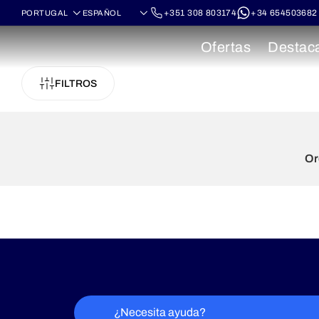
+351 308 803174
+34 654503682
Ofertas
Destac
FILTROS
Or
¿Necesita ayuda?